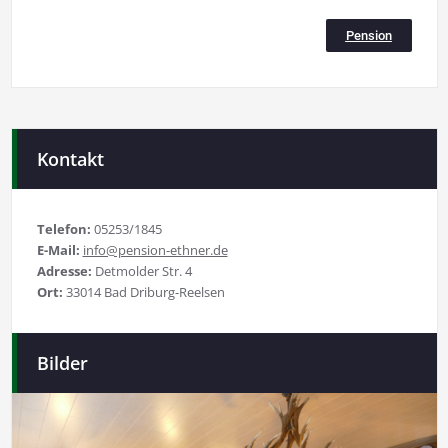
Pension
Kontakt
Telefon:
05253/1845
E-Mail:
info@pension-ethner.de
Adresse:
Detmolder Str. 4
Ort:
33014 Bad Driburg-Reelsen
Bilder