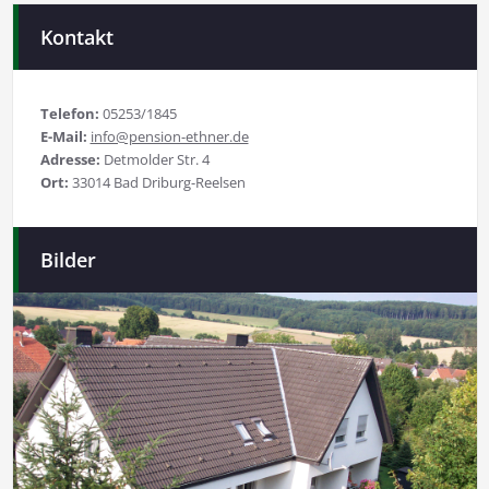
Kontakt
Telefon:
05253/1845
E-Mail:
info@pension-ethner.de
Adresse:
Detmolder Str. 4
Ort:
33014 Bad Driburg-Reelsen
Bilder